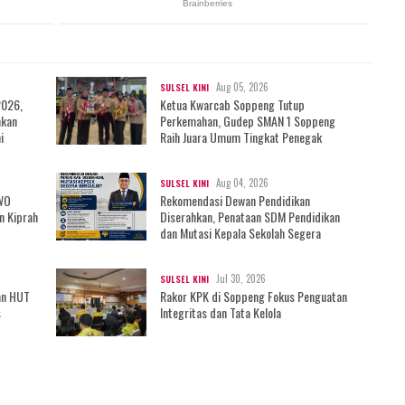
Aug 05, 2026
SULSEL KINI
2026,
Ketua Kwarcab Soppeng Tutup
mkan
Perkemahan, Gudep SMAN 1 Soppeng
i
Raih Juara Umum Tingkat Penegak
Aug 04, 2026
SULSEL KINI
IWO
Rekomendasi Dewan Pendidikan
n Kiprah
Diserahkan, Penataan SDM Pendidikan
dan Mutasi Kepala Sekolah Segera
Bergulir?
Jul 30, 2026
SULSEL KINI
an HUT
Rakor KPK di Soppeng Fokus Penguatan
s
Integritas dan Tata Kelola