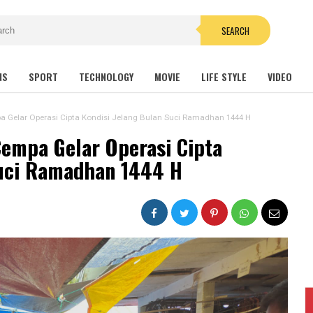
SEARCH
NS
SPORT
TECHNOLOGY
MOVIE
LIFE STYLE
VIDEO
a Gelar Operasi Cipta Kondisi Jelang Bulan Suci Ramadhan 1444 H
Cempa Gelar Operasi Cipta
Suci Ramadhan 1444 H