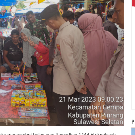
P
ka menyambut bulan suci Ramadhan 1444 H di wilayah