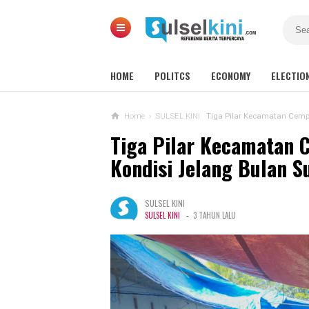
HOME
POLITCS
ECONOMY
ELECTIO
Home
›
SULSEL KINI
Tiga Pilar Kecamatan Cemp
Tiga Pilar Kecamatan 
Kondisi Jelang Bulan 
SULSEL KINI
-
SULSEL KINI
3 TAHUN LALU