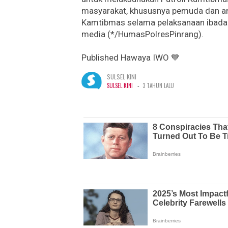
masyarakat, khususnya pemuda dan a
Kamtibmas selama pelaksanaan ibadah
media (*/HumasPolresPinrang).
Published Hawaya IWO 💙
SULSEL KINI
-
SULSEL KINI
3 TAHUN LALU