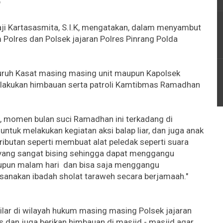
"
aji Kartasasmita, S.I.K, mengatakan, dalam menyambut
Polres dan Polsek jajaran Polres Pinrang Polda
uruh Kasat masing masing unit maupun Kapolsek
melakukan himbauan serta patroli Kamtibmas Ramadhan
es, momen bulan suci Ramadhan ini terkadang di
tuk melakukan kegiatan aksi balap liar, dan juga anak
butan seperti membuat alat peledak seperti suara
yang sangat bising sehingga dapat menggangu
upun malam hari dan bisa saja menggangu
anakan ibadah sholat taraweh secara berjamaah."
pilar di wilayah hukum masing masing Polsek jajaran
 dan juga berikan himbauan di masjid - masjid agar