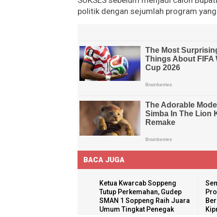
SUKSES sebelum menjadi calon Bupati
politik dengan sejumlah program yang 
BACA JUGA
Ketua Kwarcab Soppeng
Sem
Tutup Perkemahan, Gudep
Pro
SMAN 1 Soppeng Raih Juara
Ber
Umum Tingkat Penegak
Kip