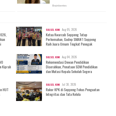
Aug 05, 2026
SULSEL KINI
2026,
Ketua Kwarcab Soppeng Tutup
mkan
Perkemahan, Gudep SMAN 1 Soppeng
i
Raih Juara Umum Tingkat Penegak
Aug 04, 2026
SULSEL KINI
IWO
Rekomendasi Dewan Pendidikan
n Kiprah
Diserahkan, Penataan SDM Pendidikan
dan Mutasi Kepala Sekolah Segera
Bergulir?
Jul 30, 2026
SULSEL KINI
an HUT
Rakor KPK di Soppeng Fokus Penguatan
s
Integritas dan Tata Kelola