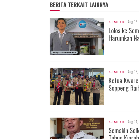
BERITA TERKAIT LAINNYA
Aug 06,
SULSEL KINI
Lolos ke Sem
Harumkan Na
Aug 05,
SULSEL KINI
Ketua Kwarc
Soppeng Rai
Aug 04,
SULSEL KINI
Semakin Soli
Tahun Kiprah