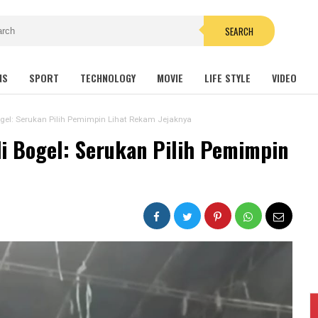
SEARCH
NS
SPORT
TECHNOLOGY
MOVIE
LIFE STYLE
VIDEO
el: Serukan Pilih Pemimpin Lihat Rekam Jejaknya
 Bogel: Serukan Pilih Pemimpin