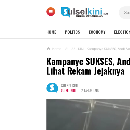
HOME
POLITCS
ECONOMY
ELECTIO
Home
›
SULSEL KINI
Kampanye SUKSES, Andi Bog
Kampanye SUKSES, Andi
Lihat Rekam Jejaknya
SULSEL KINI
-
SULSEL KINI
2 TAHUN LALU