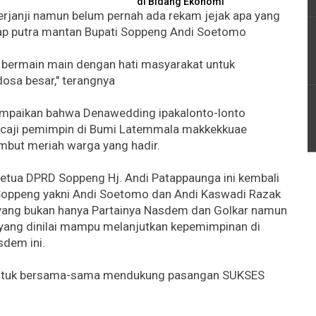
di Bidang Ekonomi
berjanji namun belum pernah ada rekam jejak apa yang
ucap putra mantan Bupati Soppeng Andi Soetomo
ya bermain main dengan hati masyarakat untuk
osa besar," terangnya
ampaikan bahwa Denawedding ipakalonto-lonto
ancaji pemimpin di Bumi Latemmala makkekkuae
mbut meriah warga yang hadir.
Ketua DPRD Soppeng Hj. Andi Patappaunga ini kembali
oppeng yakni Andi Soetomo dan Andi Kaswadi Razak
ang bukan hanya Partainya Nasdem dan Golkar namun
ang dinilai mampu melanjutkan kepemimpinan di
sdem ini.
untuk bersama-sama mendukung pasangan SUKSES