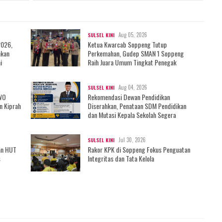
Aug 05, 2026
SULSEL KINI
2026,
Ketua Kwarcab Soppeng Tutup
mkan
Perkemahan, Gudep SMAN 1 Soppeng
i
Raih Juara Umum Tingkat Penegak
Aug 04, 2026
SULSEL KINI
IWO
Rekomendasi Dewan Pendidikan
n Kiprah
Diserahkan, Penataan SDM Pendidikan
dan Mutasi Kepala Sekolah Segera
Bergulir?
Jul 30, 2026
SULSEL KINI
an HUT
Rakor KPK di Soppeng Fokus Penguatan
s
Integritas dan Tata Kelola