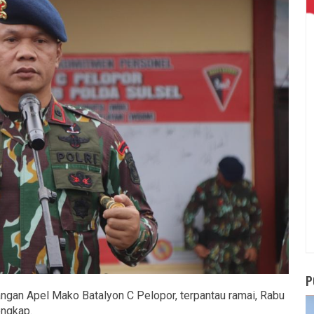
P
gan Apel Mako Batalyon C Pelopor, terpantau ramai, Rabu
engkap.