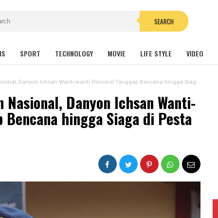
SEARCH
NS
SPORT
TECHNOLOGY
MOVIE
LIFE STYLE
VIDEO
, Danyon Ichsan Wanti-wanti Personel Tanggap Bencana hingga Siaga di Pesta Demokrasi
 Nasional, Danyon Ichsan Wanti-
p Bencana hingga Siaga di Pesta