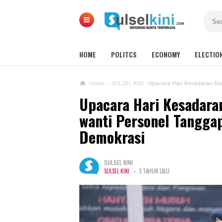
HOME
POLITCS
ECONOMY
ELECTIO
Home
›
SULSEL KINI
Upacara Hari Kesadaran Nasional
Upacara Hari Kesadaran
wanti Personel Tangga
Demokrasi
SULSEL KINI
-
SULSEL KINI
3 TAHUN LALU