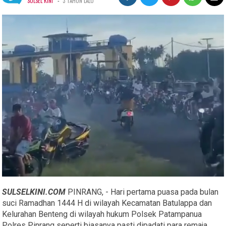
-
SULSEL KINI
3 TAHUN LALU
SULSELKINI.COM
PINRANG, - Hari pertama puasa pada bulan
suci Ramadhan 1444 H di wilayah Kecamatan Batulappa dan
Kelurahan Benteng di wilayah hukum Polsek Patampanua
Polres Pinrang seperti biasanya pasti dipadati para remaja