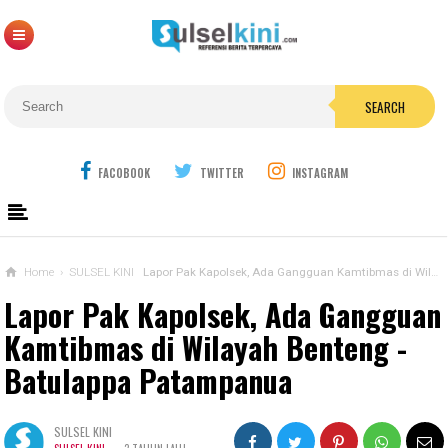
SEARCH
FACOBOOK
TWITTER
INSTAGRAM
Home
›
SULSEL KINI
Lapor Pak Kapolsek, Ada Gangguan Kamtibmas di Wilayah Benteng - Batulappa Patampanua
Lapor Pak Kapolsek, Ada Gangguan
Kamtibmas di Wilayah Benteng -
Batulappa Patampanua
SULSEL KINI