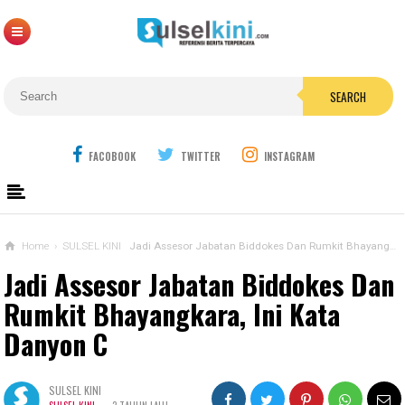
SEARCH
FACOBOOK
TWITTER
INSTAGRAM
Home
›
SULSEL KINI
Jadi Assesor Jabatan Biddokes Dan Rumkit Bhayangkara, Ini Kata Danyon C
Jadi Assesor Jabatan Biddokes Dan
Rumkit Bhayangkara, Ini Kata
Danyon C
SULSEL KINI