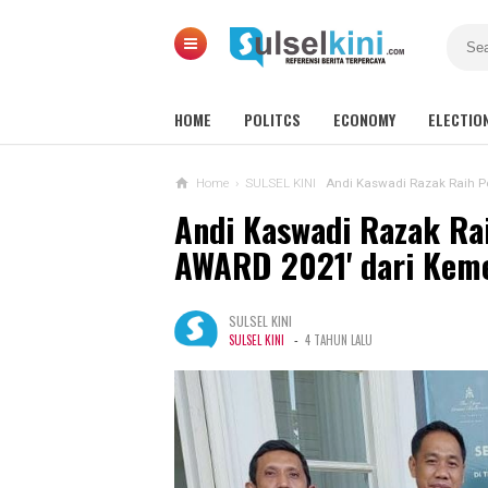
HOME
POLITCS
ECONOMY
ELECTIO
Home
›
SULSEL KINI
Andi Kaswadi Razak Raih 
Andi Kaswadi Razak Ra
AWARD 2021' dari Kem
SULSEL KINI
-
SULSEL KINI
4 TAHUN LALU