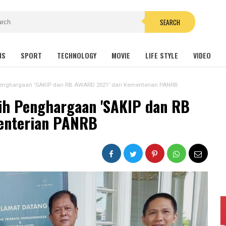
SEARCH
NS
SPORT
TECHNOLOGY
MOVIE
LIFE STYLE
VIDEO
Penghargaan 'SAKIP dan RB AWARD 2021' dari Kementerian PANRB
ih Penghargaan 'SAKIP dan RB
enterian PANRB