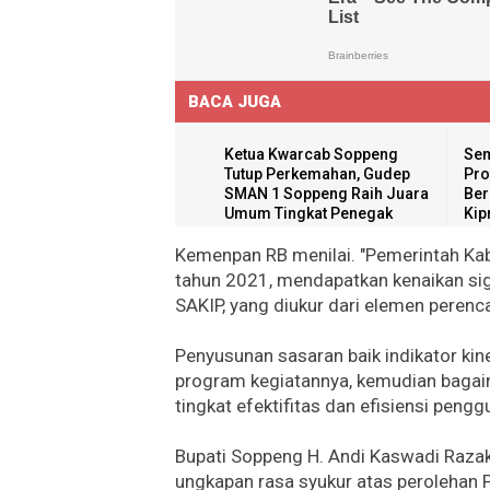
BACA JUGA
Ketua Kwarcab Soppeng
Sem
Tutup Perkemahan, Gudep
Pro
SMAN 1 Soppeng Raih Juara
Ber
Umum Tingkat Penegak
Kip
Kemenpan RB menilai. "Pemerintah Ka
tahun 2021, mendapatkan kenaikan sign
SAKIP, yang diukur dari elemen perenc
Penyusunan sasaran baik indikator kin
program kegiatannya, kemudian baga
tingkat efektifitas dan efisiensi peng
Bupati Soppeng H. Andi Kaswadi Razak
ungkapan rasa syukur atas perolehan