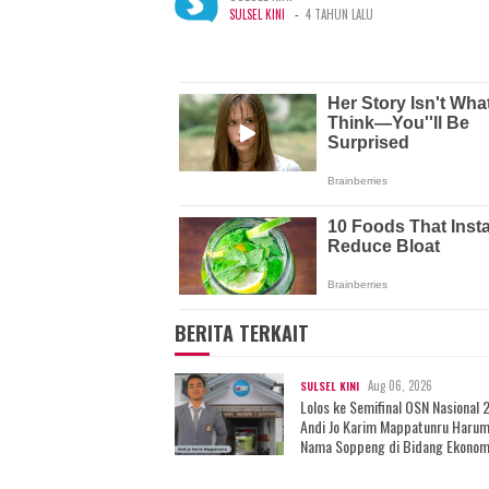
-
SULSEL KINI
4 TAHUN LALU
BERITA TERKAIT
Aug 06, 2026
SULSEL KINI
Lolos ke Semifinal OSN Nasional 
Andi Jo Karim Mappatunru Haru
Nama Soppeng di Bidang Ekonom