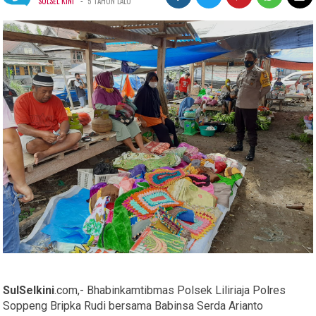
-
SULSEL KINI
5 TAHUN LALU
SulSelkini
.com,- Bhabinkamtibmas Polsek Liliriaja Polres
Soppeng Bripka Rudi bersama Babinsa Serda Arianto