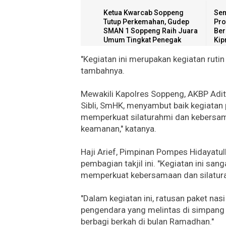
Ketua Kwarcab Soppeng
Sem
Tutup Perkemahan, Gudep
Pro
SMAN 1 Soppeng Raih Juara
Ber
Umum Tingkat Penegak
Kip
"Kegiatan ini merupakan kegiatan ruti
tambahnya.
Mewakili Kapolres Soppeng, AKBP Aditya
Sibli, SmHK, menyambut baik kegiatan p
memperkuat silaturahmi dan kebersama
keamanan," katanya.
Haji Arief, Pimpinan Pompes Hidayatul
pembagian takjil ini. "Kegiatan ini s
memperkuat kebersamaan dan silatura
"Dalam kegiatan ini, ratusan paket nas
pengendara yang melintas di simpang 
berbagi berkah di bulan Ramadhan."