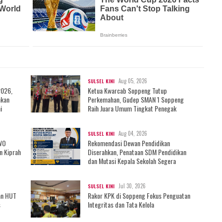
Aug 05, 2026
SULSEL KINI
2026,
Ketua Kwarcab Soppeng Tutup
mkan
Perkemahan, Gudep SMAN 1 Soppeng
i
Raih Juara Umum Tingkat Penegak
Aug 04, 2026
SULSEL KINI
IWO
Rekomendasi Dewan Pendidikan
n Kiprah
Diserahkan, Penataan SDM Pendidikan
dan Mutasi Kepala Sekolah Segera
Bergulir?
Jul 30, 2026
SULSEL KINI
an HUT
Rakor KPK di Soppeng Fokus Penguatan
s
Integritas dan Tata Kelola