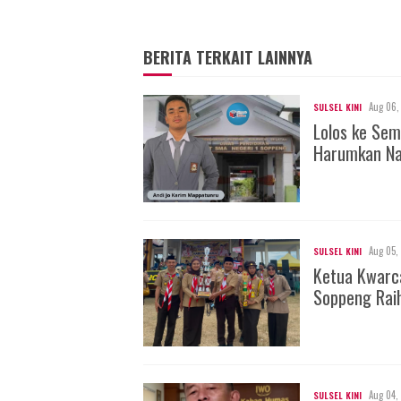
BERITA TERKAIT LAINNYA
Aug 06,
SULSEL KINI
Lolos ke Sem
Harumkan Na
Aug 05,
SULSEL KINI
Ketua Kwarc
Soppeng Rai
Aug 04,
SULSEL KINI