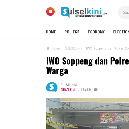
HOME
POLITCS
ECONOMY
ELECTIO
Home
›
SULSEL KINI
IWO Soppeng dan Polres So
IWO Soppeng dan Polre
Warga
SULSEL KINI
-
SULSEL KINI
1 TAHUN LALU