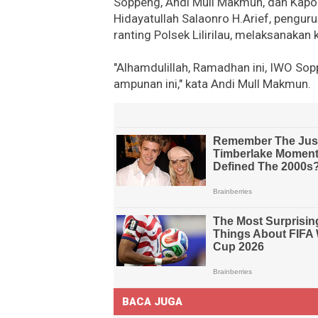
Soppeng, Andi Mull Makmun, dan Kapols
Hidayatullah Salaonro H.Arief, penguru
ranting Polsek Lilirilau, melaksanakan
"Alhamdulillah, Ramadhan ini, IWO Sop
ampunan ini," kata Andi Mull Makmun.
BACA JUGA