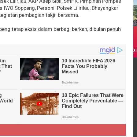
ek Lilirilau, AKP Asep Sibli, SmHK, Pimpinan Pompes
s IWO Soppeng, Personil Polsek Lilirilau, Bhayangkari
 kegiatan pembagian takjil bersama.
peng tetap eksis dalam berbagi berkah, dibulan penuh
XI