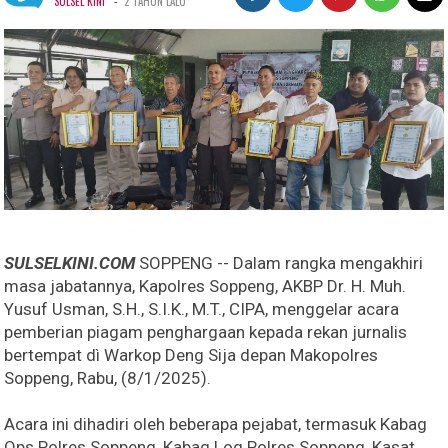
-
SULSEL KINI
2 TAHUN LALU
SULSELKINI.COM
SOPPENG -- Dalam rangka mengakhiri
masa jabatannya, Kapolres Soppeng, AKBP Dr. H. Muh.
Yusuf Usman, S.H., S.I.K., M.T., CIPA, menggelar acara
pemberian piagam penghargaan kepada rekan jurnalis
bertempat dì Warkop Deng Sija depan Makopolres
Soppeng, Rabu, (8/1/2025).
Acara ini dihadiri oleh beberapa pejabat, termasuk Kabag
Ops Polres Soppeng, Kabag Log Polres Soppeng, Kasat