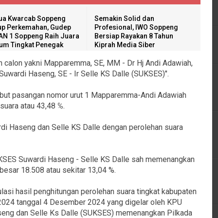
ua Kwarcab Soppeng
Semakin Solid dan
up Perkemahan, Gudep
Profesional, IWO Soppeng
N 1 Soppeng Raih Juara
Bersiap Rayakan 8 Tahun
m Tingkat Penegak
Kiprah Media Siber
an calon yakni Mapparemma, SE, MM - Dr Hj Andi Adawiah,
uwardi Haseng, SE - Ir Selle KS Dalle (SUKSES)".
ut pasangan nomor urut 1 Mapparemma-Andi Adawiah
suara atau 43,48 ℅.
di Haseng dan Selle KS Dalle dengan perolehan suara
UKSES Suwardi Haseng - Selle KS Dalle sah memenangkan
besar 18.508 atau sekitar 13,04 %.
ulasi hasil penghitungan perolehan suara tingkat kabupaten
2024 tanggal 4 Desember 2024 yang digelar oleh KPU
seng dan Selle Ks Dalle (SUKSES) memenangkan Pilkada