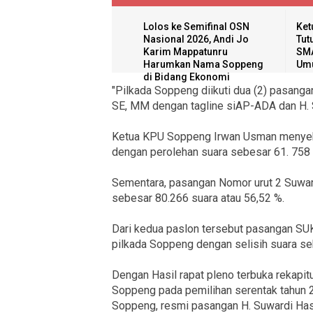
Lolos ke Semifinal OSN
Ket
Nasional 2026, Andi Jo
Tut
Karim Mappatunru
SMA
Harumkan Nama Soppeng
Umu
di Bidang Ekonomi
"Pilkada Soppeng diikuti dua (2) pasang
SE, MM dengan tagline siAP-ADA dan H. S
Ketua KPU Soppeng Irwan Usman menyeb
dengan perolehan suara sebesar 61. 758 
Sementara, pasangan Nomor urut 2 Suwar
sebesar 80.266 suara atau 56,52 %.
Dari kedua paslon tersebut pasangan S
pilkada Soppeng dengan selisih suara se
Dengan Hasil rapat pleno terbuka rekapit
Soppeng pada pemilihan serentak tahun 
Soppeng, resmi pasangan H. Suwardi Ha