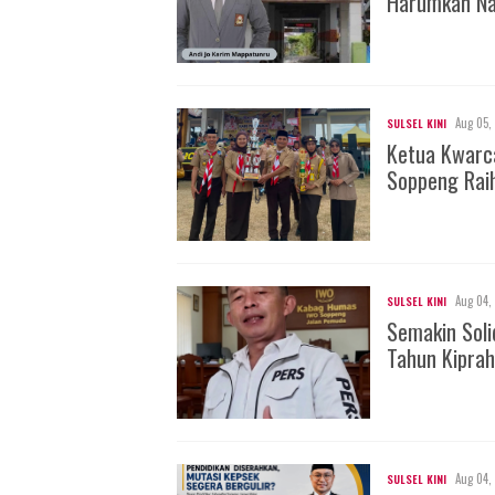
Harumkan Na
Aug 05,
SULSEL KINI
Ketua Kwarc
Soppeng Rai
Aug 04,
SULSEL KINI
Semakin Soli
Tahun Kiprah
Aug 04,
SULSEL KINI