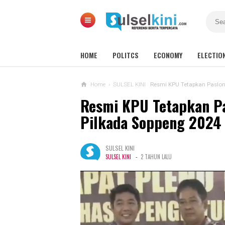
HOME
POLITCS
ECONOMY
ELECTIO
Home
›
SULSEL KINI
Resmi KPU Tetapkan Paslo
Resmi KPU Tetapkan P
Pilkada Soppeng 2024
SULSEL KINI
-
SULSEL KINI
2 TAHUN LALU