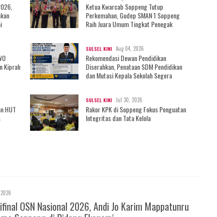
2026,
Ketua Kwarcab Soppeng Tutup
mkan
Perkemahan, Gudep SMAN 1 Soppeng
i
Raih Juara Umum Tingkat Penegak
Aug 04, 2026
SULSEL KINI
IWO
Rekomendasi Dewan Pendidikan
n Kiprah
Diserahkan, Penataan SDM Pendidikan
dan Mutasi Kepala Sekolah Segera
Bergulir?
Jul 30, 2026
SULSEL KINI
an HUT
Rakor KPK di Soppeng Fokus Penguatan
s
Integritas dan Tata Kelola
 2026
ifinal OSN Nasional 2026, Andi Jo Karim Mappatunru