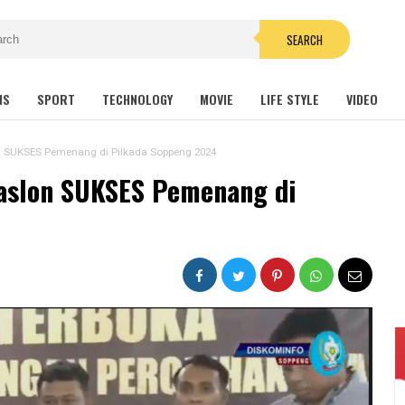
SEARCH
NS
SPORT
TECHNOLOGY
MOVIE
LIFE STYLE
VIDEO
n SUKSES Pemenang di Pilkada Soppeng 2024
aslon SUKSES Pemenang di