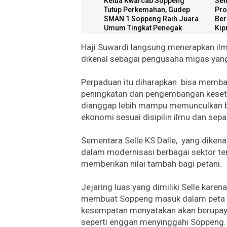
Ketua Kwarcab Soppeng
Sem
Tutup Perkemahan, Gudep
Pro
SMAN 1 Soppeng Raih Juara
Ber
Umum Tingkat Penegak
Kip
Haji Suwardi langsung menerapkan il
dikenal sebagai pengusaha migas yan
Perpaduan itu diharapkan bisa memba
peningkatan dan pengembangan keseta
dianggap lebih mampu memunculkan b
ekonomi sesuai disipilin ilmu dan sepa
Sementara Selle KS Dalle, yang dikena
dalam modernisasi berbagai sektor te
memberikan nilai tambah bagi petani.
Jejaring luas yang dimiliki Selle karen
membuat Soppeng masuk dalam peta p
kesempatan menyatakan akan berupaya
seperti enggan menyinggahi Soppeng