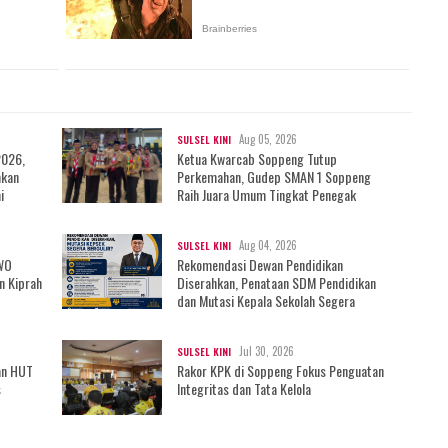
Aug 05, 2026
SULSEL KINI
2026,
Ketua Kwarcab Soppeng Tutup
mkan
Perkemahan, Gudep SMAN 1 Soppeng
i
Raih Juara Umum Tingkat Penegak
Aug 04, 2026
SULSEL KINI
IWO
Rekomendasi Dewan Pendidikan
n Kiprah
Diserahkan, Penataan SDM Pendidikan
dan Mutasi Kepala Sekolah Segera
Bergulir?
Jul 30, 2026
SULSEL KINI
an HUT
Rakor KPK di Soppeng Fokus Penguatan
s
Integritas dan Tata Kelola