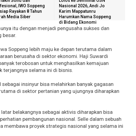
akin Solid dan
Lolos ke Semifinal OSN
fesional, IWO Soppeng
Nasional 2026, Andi Jo
siap Rayakan 8 Tahun
Karim Mappatunru
rah Media Siber
Harumkan Nama Soppeng
di Bidang Ekonomi
munya itu dengan menjadi pengusaha sukses dan
g besar.
wa Soppeng lebih maju ke depan terutama dalam
raan berusaha di sektor ekonomi. Haji Suwardi
anyak terobosan untuk menghasilkan kemajuan
k terjangnya selama ini di bisnis.
l sebagai insinyur bisa melahirkan banyak gagasan
rutama di sektor pertanian yang ujungnya diharapkan
a latar belakangnya sebagai aktivis diharapkan bisa
erhatian pembangunan nasional. Selle dalam sebuah
 membawa proyek strategis nasional yang selama ini
.