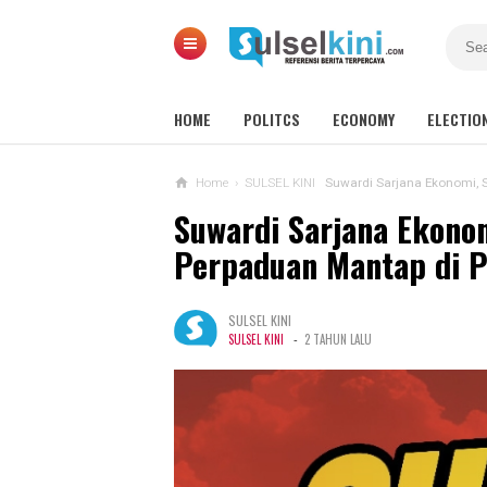
HOME
POLITCS
ECONOMY
ELECTIO
Home
›
SULSEL KINI
Suwardi Sarjana Ekonomi, S
Suwardi Sarjana Ekonom
Perpaduan Mantap di P
SULSEL KINI
-
SULSEL KINI
2 TAHUN LALU