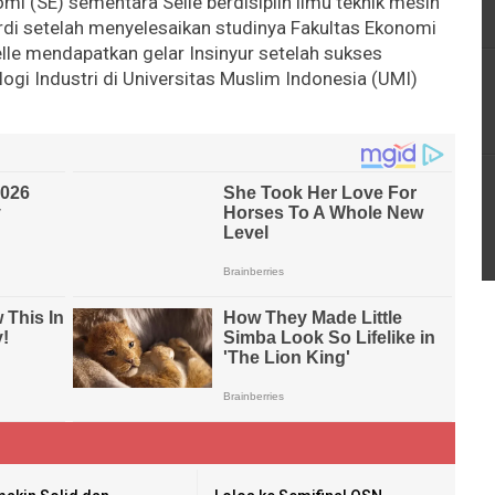
omi (SE) sementara Selle berdisiplin ilmu teknik mesin
ardi setelah menyelesaikan studinya Fakultas Ekonomi
lle mendapatkan gelar Insinyur setelah sukses
ogi Industri di Universitas Muslim Indonesia (UMI)