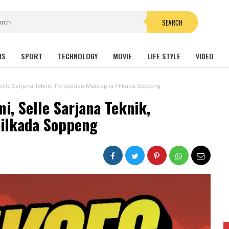
SEARCH
NS
SPORT
TECHNOLOGY
MOVIE
LIFE STYLE
VIDEO
elle Sarjana Teknik, Perpaduan Mantap di Pilkada Soppeng
i, Selle Sarjana Teknik,
ilkada Soppeng