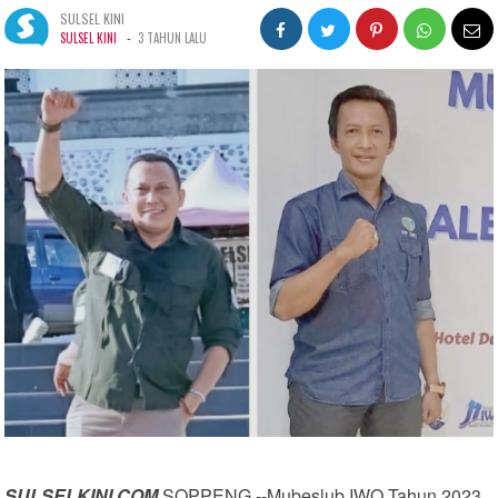
SULSEL KINI
-
SULSEL KINI
3 TAHUN LALU
SULSELKINI.COM
SOPPENG --Mubeslub IWO Tahun 2023