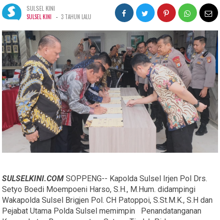
SULSEL KINI
-
SULSEL KINI
3 TAHUN LALU
SULSELKINI.COM
SOPPENG-- Kapolda Sulsel Irjen Pol Drs.
Setyo Boedi Moempoeni Harso, S.H., M.Hum. didampingi
Wakapolda Sulsel Brigjen Pol. CH Patoppoi, S.St.M.K., S.H dan
Pejabat Utama Polda Sulsel memimpin Penandatanganan