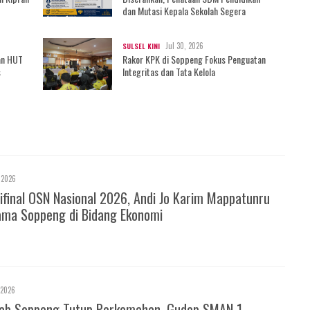
dan Mutasi Kepala Sekolah Segera
Bergulir?
Jul 30, 2026
SULSEL KINI
an HUT
Rakor KPK di Soppeng Fokus Penguatan
s
Integritas dan Tata Kelola
 2026
ifinal OSN Nasional 2026, Andi Jo Karim Mappatunru
ma Soppeng di Bidang Ekonomi
 2026
ab Soppeng Tutup Perkemahan, Gudep SMAN 1