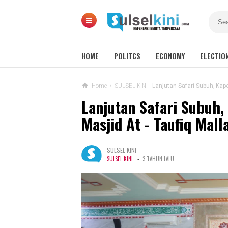
HOME
POLITCS
ECONOMY
ELECTIO
Home
›
SULSEL KINI
Lanjutan Safari Subuh, Kapol
Lanjutan Safari Subuh
Masjid At - Taufiq Ma
SULSEL KINI
-
SULSEL KINI
3 TAHUN LALU