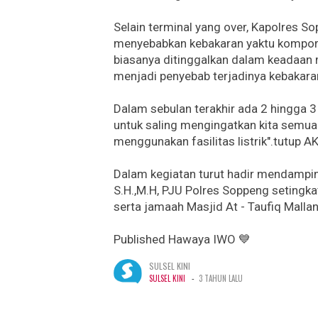
Selain terminal yang over, Kapolres S
menyebabkan kebakaran yaktu kompor g
biasanya ditinggalkan dalam keadaan 
menjadi penyebab terjadinya kebakar
Dalam sebulan terakhir ada 2 hingga 3 
untuk saling mengingatkan kita semua a
menggunakan fasilitas listrik".tutup 
Dalam kegiatan turut hadir mendampi
S.H.,M.H, PJU Polres Soppeng setingka
serta jamaah Masjid At - Taufiq Mallan
Published Hawaya IWO 💙
SULSEL KINI
-
SULSEL KINI
3 TAHUN LALU