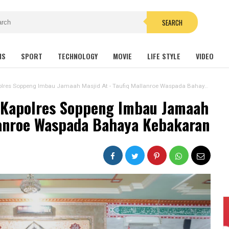
SEARCH
NS
SPORT
TECHNOLOGY
MOVIE
LIFE STYLE
VIDEO
res Soppeng Imbau Jamaah Masjid At - Taufiq Mallanroe Waspada Bahaya Kebakaran
, Kapolres Soppeng Imbau Jamaah
llanroe Waspada Bahaya Kebakaran