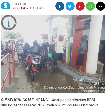
SULSEL KINI
-
SULSEL KINI
3 TAHUN LALU
SULSELKINI.COM
PINRANG, - Agar pendistribusian BBM
subsidi tepat sasaran di wilayah hukum Polsek Duampanua