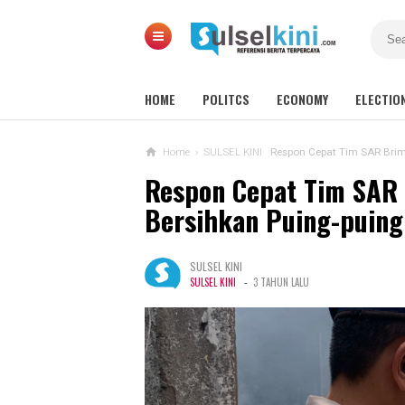
HOME
POLITCS
ECONOMY
ELECTIO
Home
›
SULSEL KINI
Respon Cepat Tim SAR Brim
Respon Cepat Tim SAR
Bersihkan Puing-puing
SULSEL KINI
-
SULSEL KINI
3 TAHUN LALU