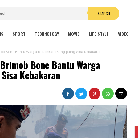
SEARCH
NS
SPORT
TECHNOLOGY
MOVIE
LIFE STYLE
VIDEO
ob Bone Bantu Warga Bersihkan Puing-puing Sisa Kebakaran
 Brimob Bone Bantu Warga
 Sisa Kebakaran