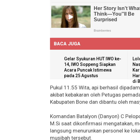
BACA JUGA
Gelar Syukuran HUT IWO ke-
Lol
14, IWO Soppeng Siapkan
Nas
Acara Puncak Istimewa
Kar
pada 25 Agustus
Ha
di 
Pukul 11.55 Wita, api berhasil dipada
akibat kebakaran oleh Petugas pemad
Kabupaten Bone dan dibantu oleh mas
Komandan Batalyon (Danyon) C Pelopor
M.Si saat dikonfirmasi mengatakan, me
langsung menurunkan personel ke lok
musibah tersebut.