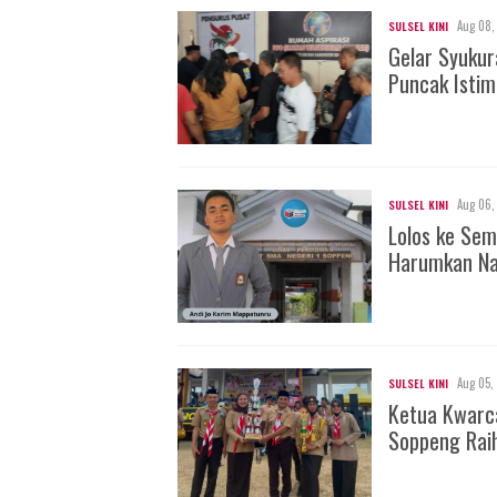
Aug 08,
SULSEL KINI
Gelar Syuku
Puncak Isti
Aug 06,
SULSEL KINI
Lolos ke Sem
Harumkan Na
Aug 05,
SULSEL KINI
Ketua Kwarc
Soppeng Rai