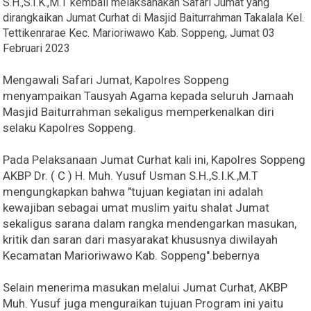
S.H.,S.I.K.,M.T kembali melaksanakan Safari Jumat yang
dirangkaikan Jumat Curhat di Masjid Baiturrahman Takalala Kel.
Tettikenrarae Kec. Marioriwawo Kab. Soppeng, Jumat 03
Februari 2023
Mengawali Safari Jumat, Kapolres Soppeng
menyampaikan Tausyah Agama kepada seluruh Jamaah
Masjid Baiturrahman sekaligus memperkenalkan diri
selaku Kapolres Soppeng.
Pada Pelaksanaan Jumat Curhat kali ini, Kapolres Soppeng
AKBP Dr. ( C ) H. Muh. Yusuf Usman S.H.,S.I.K.,M.T
mengungkapkan bahwa "tujuan kegiatan ini adalah
kewajiban sebagai umat muslim yaitu shalat Jumat
sekaligus sarana dalam rangka mendengarkan masukan,
kritik dan saran dari masyarakat khususnya diwilayah
Kecamatan Marioriwawo Kab. Soppeng".bebernya
Selain menerima masukan melalui Jumat Curhat, AKBP
Muh. Yusuf juga menguraikan tujuan Program ini yaitu