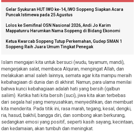
Gelar Syukuran HUT IWO ke-14, IWO Soppeng Siapkan Acara
Puncak Istimewa pada 25 Agustus
Lolos ke Semifinal OSN Nasional 2026, Andi Jo Karim
Mappatunru Harumkan Nama Soppeng di Bidang Ekonomi
Ketua Kwarcab Soppeng Tutup Perkemahan, Gudep SMAN 1
Soppeng Raih Juara Umum Tingkat Penegak
Islam mengajari kita untuk bersuci (wudu, tayamum, mandi),
mengerjakan salat, membaca Alquran, mengingat Allah, dan
melakukan amal saleh lainnya, semata agar kita mampu meraih
kebahagiaan di dunia dan di akhirat. Namun, para ulama menilai
bahwa kunci kebahagiaan adalah hati yang bersih (qalbun
saliim). Ketika hati kita bersih (suci), jiwa kita akan terbebas
dari segala hal yang menyusahkan, menyedihkan, dan membuat
kita menderita. Pada titik ini, rasa marah, tegang, kesal, dengki,
ria, hasud, bakhil, bangga diri, dan sombong akan berkurang,
sedangkan emosi yang positif, seperti kasih sayang, kecintaan,
dan kedamaian, akan tumbuh dan meningkat.