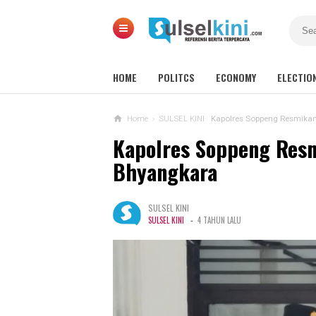
HOME
POLITCS
ECONOMY
ELECTIO
Home
›
SULSEL KINI
Kapolres Soppeng Resmikan
Kapolres Soppeng Res
Bhyangkara
SULSEL KINI
-
SULSEL KINI
4 TAHUN LALU