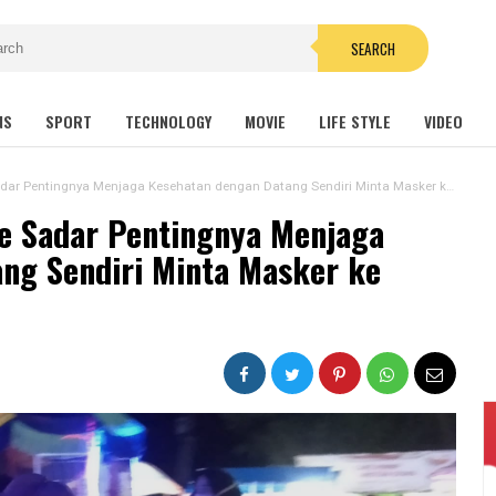
SEARCH
NS
SPORT
TECHNOLOGY
MOVIE
LIFE STYLE
VIDEO
 Pentingnya Menjaga Kesehatan dengan Datang Sendiri Minta Masker ke Panitia
e Sadar Pentingnya Menjaga
ng Sendiri Minta Masker ke