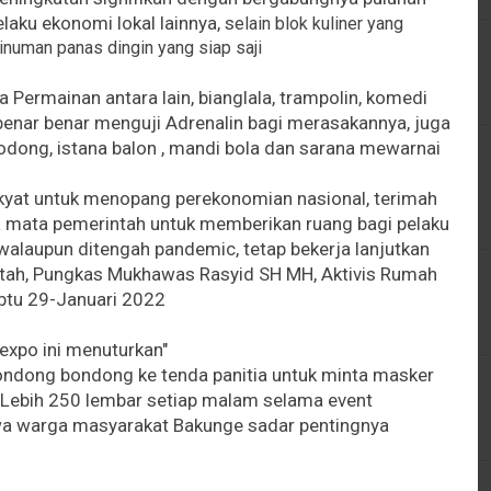
laku ekonomi lokal lainnya, s
elain blok kuliner yang
numan panas dingin yang siap saji
 Permainan antara lain, bianglala, trampolin, komedi
enar benar menguji Adrenalin bagi merasakannya, juga
dong, istana balon , mandi bola dan sarana mewarnai
kyat untuk menopang perekonomian nasional, terimah
 mata pemerintah untuk memberikan ruang bagi pelaku
walaupun ditengah pandemic, tetap bekerja lanjutkan
tah, Pungkas Mukhawas Rasyid SH MH, Aktivis Rumah
btu 29-Januari 2022
expo ini menuturkan"
ondong bondong ke tenda panitia untuk minta masker
g Lebih 250 lembar setiap malam selama event
ahwa warga masyarakat Bakunge sadar pentingnya