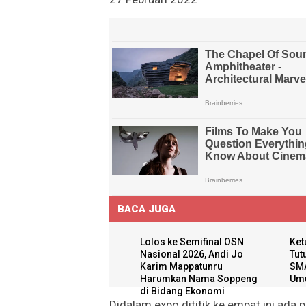
BACA JUGA
Lolos ke Semifinal OSN
Ket
Nasional 2026, Andi Jo
Tut
Karim Mappatunru
SMA
Harumkan Nama Soppeng
Umu
di Bidang Ekonomi
Didalam expo dititik ke empat ini ada