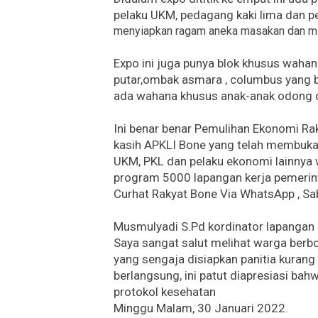
pelaku UKM, pedagang kaki lima dan pe
menyiapkan ragam aneka masakan dan mi
Expo ini juga punya blok khusus wahana
putar,ombak asmara , columbus yang b
ada wahana khusus anak-anak odong o
Ini benar benar Pemulihan Ekonomi Ra
kasih APKLI Bone yang telah membuka
UKM, PKL dan pelaku ekonomi lainnya 
program 5000 lapangan kerja pemerin
Curhat Rakyat Bone Via WhatsApp , Sa
Musmulyadi S.Pd kordinator lapangan 
Saya sangat salut melihat warga berb
yang sengaja disiapkan panitia kuran
berlangsung, ini patut diapresiasi b
protokol kesehatan
Minggu Malam, 30 Januari 2022.