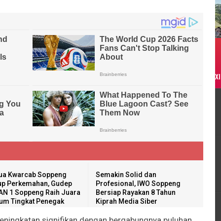
XI
ua Kwarcab Soppeng
Semakin Solid dan
up Perkemahan, Gudep
Profesional, IWO Soppeng
N 1 Soppeng Raih Juara
Bersiap Rayakan 8 Tahun
m Tingkat Penegak
Kiprah Media Siber
 peningkatan signifikan dengan bergabungnya puluhan