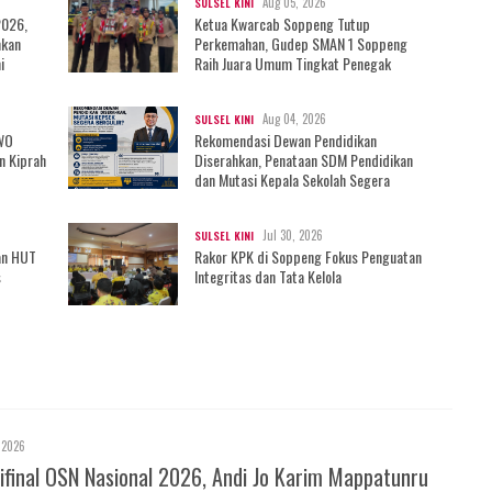
Aug 05, 2026
SULSEL KINI
2026,
Ketua Kwarcab Soppeng Tutup
mkan
Perkemahan, Gudep SMAN 1 Soppeng
i
Raih Juara Umum Tingkat Penegak
Aug 04, 2026
SULSEL KINI
IWO
Rekomendasi Dewan Pendidikan
n Kiprah
Diserahkan, Penataan SDM Pendidikan
dan Mutasi Kepala Sekolah Segera
Bergulir?
Jul 30, 2026
SULSEL KINI
an HUT
Rakor KPK di Soppeng Fokus Penguatan
s
Integritas dan Tata Kelola
 2026
ifinal OSN Nasional 2026, Andi Jo Karim Mappatunru