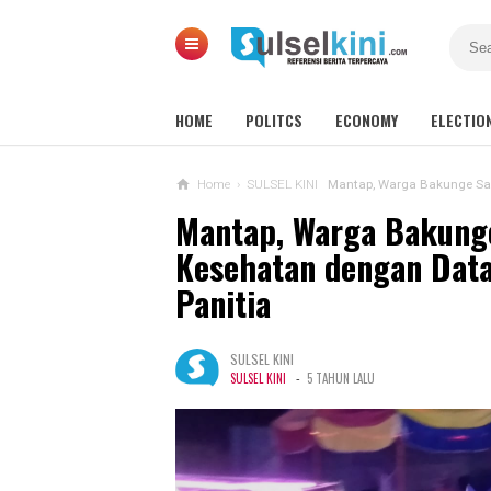
HOME
POLITCS
ECONOMY
ELECTIO
Home
›
SULSEL KINI
Mantap, Warga Bakunge Sadar
Mantap, Warga Bakung
Kesehatan dengan Data
Panitia
SULSEL KINI
-
SULSEL KINI
5 TAHUN LALU