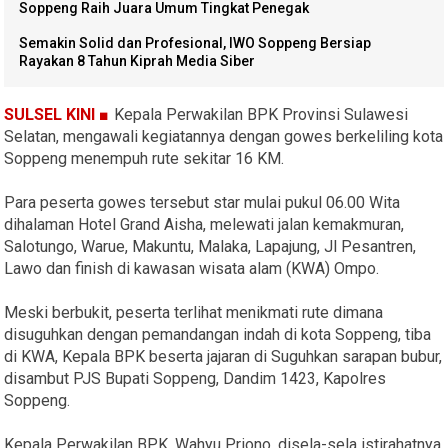
Soppeng Raih Juara Umum Tingkat Penegak
Semakin Solid dan Profesional, IWO Soppeng Bersiap
Rayakan 8 Tahun Kiprah Media Siber
SULSEL KINI ■
Kepala Perwakilan BPK Provinsi Sulawesi
Selatan, mengawali kegiatannya dengan gowes berkeliling kota
Soppeng menempuh rute sekitar 16 KM.
Para peserta gowes tersebut star mulai pukul 06.00 Wita
dihalaman Hotel Grand Aisha, melewati jalan kemakmuran,
Salotungo, Warue, Makuntu, Malaka, Lapajung, Jl Pesantren,
Lawo dan finish di kawasan wisata alam (KWA) Ompo.
Meski berbukit, peserta terlihat menikmati rute dimana
disuguhkan dengan pemandangan indah di kota Soppeng, tiba
di KWA, Kepala BPK beserta jajaran di Suguhkan sarapan bubur,
disambut PJS Bupati Soppeng, Dandim 1423, Kapolres
Soppeng.
Kepala Perwakilan BPK, Wahyu Priono, disela-sela istirahatnya