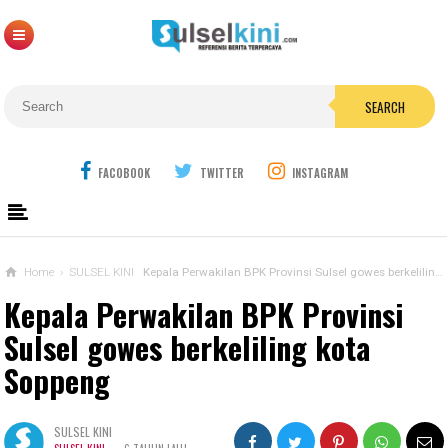
SEARCH
FACOBOOK
TWITTER
INSTAGRAM
Home
›
SULSEL KINI
Kepala Perwakilan BPK Provinsi Sulsel gowes berkeliling kota Soppeng
Kepala Perwakilan BPK Provinsi
Sulsel gowes berkeliling kota
Soppeng
SULSEL KINI