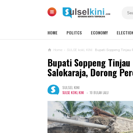
HOME
POLITCS
ECONOMY
ELECTIO
Home
›
SULSE kokL KINI
Bupati Soppeng Tinjau
Bupati Soppeng Tinja
Salokaraja, Dorong Pe
SULSEL KINI
-
SULSE KOKL KINI
10 BULAN LALU