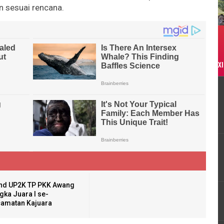
an sesuai rencana.
XI
nd UP2K TP PKK Awang
gka Juara I se-
amatan Kajuara