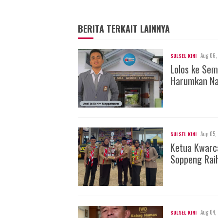
BERITA TERKAIT LAINNYA
Aug 06,
SULSEL KINI
Lolos ke Sem
Harumkan Na
Aug 05,
SULSEL KINI
Ketua Kwarc
Soppeng Rai
Aug 04,
SULSEL KINI