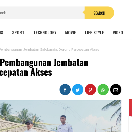
SEARCH
NS
SPORT
TECHNOLOGY
MOVIE
LIFE STYLE
VIDEO
 Pembangunan Jembatan Salokaraja, Dorong Percepatan Akses
u Pembangunan Jembatan
rcepatan Akses